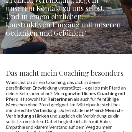
unserem Kontakt zu uns selbst.
Und in einem ehrlichen,
konstruktiven Umgang mit unseren
Gedanken und Gefühlen."
Das macht mein Coaching besonders
Wünschst du dir ein Coaching, das dich in deiner
persönlichen Entwicklung unterstützt – egal ob mit Pferd an
deiner Seite oder ohne? Mein
ganzheitliches Coaching mit
Pferd
ist sowohl für
Reiterinnen
als auch für feinfühlige
Menschen ohne Pferd geeignet. Im Mittelpunkt steht bei
mir die echte Verbindung: Du lernst, deine
Pferd-Mensch-
Verbindung stärken
und zugleich die Verbindung zu dir
selbst zu vertiefen. Dabei begleite ich dich mit Ruhe,
Empathie und klarem Verstand auf dem Weg zu mehr