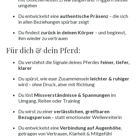
umgehen
Du entwickelst eine
authentische Präsenz
– die sich
in allen Beziehungen spürbar zeigt
Du findest
zurück in deinen Körper
– und beginnst,
ihm wieder zu vertrauen
Für dich & dein Pferd:
Du verstehst die Signale deines Pferdes
feiner, tiefer,
klarer
Du spürst, wie euer Zusammensein
leichter & ruhiger
wird – ohne Druck, aber mit Richtung
Du löst
Missverständnisse & Spannungen
im
Umgang, Reiten oder Training
Du wirst zu einer
verlässlichen, greifbaren
Bezugsperson
– statt emotionaler Wellenreiterin
Du entwickelst eine
Verbindung auf Augenhöhe
,
getragen von Vertrauen, Klarheit & Mitgefühl