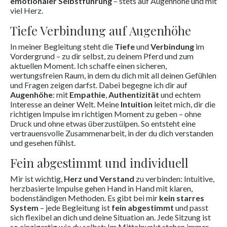
emotionaler Selbstführung
– stets auf Augenhöhe und mit
viel Herz.
Tiefe Verbindung auf Augenhöhe
In meiner Begleitung steht die
Tiefe
und
Verbindung
im
Vordergrund – zu dir selbst, zu deinem Pferd und zum
aktuellen Moment. Ich schaffe einen sicheren,
wertungsfreien Raum, in dem du dich mit all deinen Gefühlen
und Fragen zeigen darfst. Dabei begegne ich dir auf
Augenhöhe
: mit
Empathie
,
Authentizität
und echtem
Interesse an deiner Welt. Meine
Intuition
leitet mich, dir die
richtigen Impulse im richtigen Moment zu geben – ohne
Druck und ohne etwas überzustülpen. So entsteht eine
vertrauensvolle Zusammenarbeit, in der du dich verstanden
und gesehen fühlst.
Fein abgestimmt und individuell
Mir ist wichtig,
Herz und Verstand
zu verbinden: Intuitive,
herzbasierte Impulse gehen Hand in Hand mit klaren,
bodenständigen Methoden. Es gibt bei mir
kein starres
System
– jede Begleitung ist
fein abgestimmt
und passt
sich flexibel an dich und deine Situation an. Jede Sitzung ist
so einzigartig wie du selbst: Im Mittelpunkt stehen immer