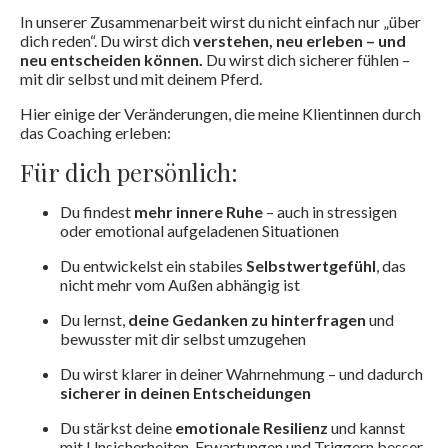
In unserer Zusammenarbeit wirst du nicht einfach nur „über
dich reden“. Du wirst dich
verstehen, neu erleben – und
neu entscheiden können.
Du wirst dich sicherer fühlen –
mit dir selbst und mit deinem Pferd.
Hier einige der Veränderungen, die meine Klientinnen durch
das Coaching erleben:
Für dich persönlich:
Du findest
mehr innere Ruhe
– auch in stressigen
oder emotional aufgeladenen Situationen
Du entwickelst ein stabiles
Selbstwertgefühl
, das
nicht mehr vom Außen abhängig ist
Du lernst,
deine Gedanken zu hinterfragen
und
bewusster mit dir selbst umzugehen
Du wirst klarer in deiner Wahrnehmung – und dadurch
sicherer in deinen Entscheidungen
Du stärkst deine
emotionale Resilienz
und kannst
mit Unsicherheiten, Erwartungen und Triggern besser