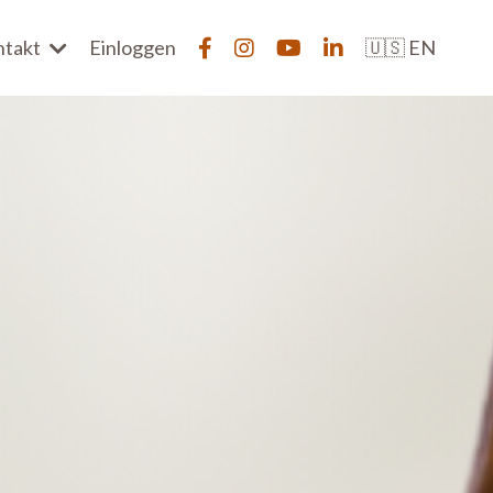
ntakt
Einloggen
🇺🇸 EN