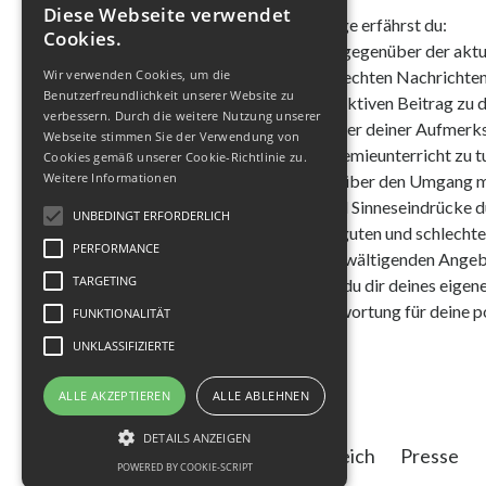
Diese Webseite verwendet
In dieser Podcast-Folge erfährst du:
Cookies.
- Wie unsere Haltung gegenüber der aktu
- Wie du auch mit schlechten Nachricht
Wir verwenden Cookies, um die
Benutzerfreundlichkeit unserer Website zu
- Wie du einen konstruktiven Beitrag zu d
verbessern. Durch die weitere Nutzung unserer
- Wie du zum "Türsteher deiner Aufmerk
Webseite stimmen Sie der Verwendung von
- Was das mit dem Chemieunterricht zu t
Cookies gemäß unserer Cookie-Richtlinie zu.
Weitere Informationen
- Was das Yoga Sutra über den Umgang mi
- Welche Einflüsse und Sinneseindrücke 
UNBEDINGT ERFORDERLICH
- Wie du zu zwischen guten und schlechte
PERFORMANCE
- Mit du mit dem überwältigenden Angeb
TARGETING
- Mit welchen Fragen du dir deines eigen
- Wie du mehr Verantwortung für deine p
FUNKTIONALITÄT
UNKLASSIFIZIERTE
ALLE AKZEPTIEREN
ALLE ABLEHNEN
DETAILS ANZEIGEN
Kursbereich
Presse
POWERED BY COOKIE-SCRIPT