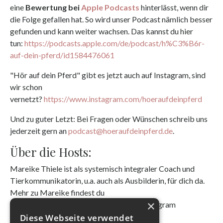
eine
Bewertung bei
Apple Podcasts
hinterlässt, wenn dir
die Folge gefallen hat. So wird unser Podcast nämlich besser
gefunden und kann weiter wachsen.
Das kannst du hier
tun:
https://podcasts.apple.com/de/podcast/h%C3%B6r-
auf-dein-pferd/id1584476061
"Hör auf dein Pferd" gibt es jetzt auch auf Instagram, sind
wir schon
vernetzt?
https://www.instagram.com/hoeraufdeinpferd
Und zu guter Letzt: Bei Fragen oder Wünschen schreib uns
jederzeit gern an
podcast@hoeraufdeinpferd.de
.
Über die Hosts:
Mareike Thiele ist als systemisch integraler Coach und
Tierkommunikatorin, u.a. auch als Ausbilderin, für dich da.
Mehr zu Mareike findest du
×
unter
www.mareikethiele.de
sowie auf Instagram
unter
@mareikethiele.de
Diese Webseite verwendet