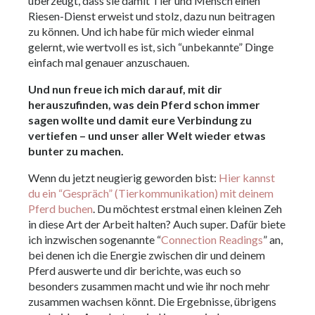
überzeugt, dass sie damit Tier und Mensch einen
Riesen-Dienst erweist und stolz, dazu nun beitragen
zu können. Und ich habe für mich wieder einmal
gelernt, wie wertvoll es ist, sich “unbekannte” Dinge
einfach mal genauer anzuschauen.
Und nun freue ich mich darauf, mit dir
herauszufinden, was dein Pferd schon immer
sagen wollte und damit eure Verbindung zu
vertiefen – und unser aller Welt wieder etwas
bunter zu machen.
Wenn du jetzt neugierig geworden bist:
Hier kannst
du ein “Gespräch” (Tierkommunikation) mit deinem
Pferd buchen
.
Du möchtest erstmal einen kleinen Zeh
in diese Art der Arbeit halten? Auch super. Dafür biete
ich inzwischen sogenannte
“
Connection Readings
”
an,
bei denen ich die Energie zwischen dir und deinem
Pferd auswerte und dir berichte, was euch so
besonders zusammen macht und wie ihr noch mehr
zusammen wachsen könnt. Die Ergebnisse, übrigens