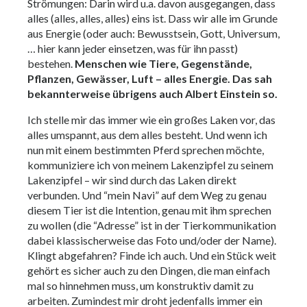
Strömungen: Darin wird u.a. davon ausgegangen, dass
alles (alles, alles, alles) eins ist. Dass wir alle im Grunde
aus Energie (oder auch: Bewusstsein, Gott, Universum,
… hier kann jeder einsetzen, was für ihn passt)
bestehen.
Menschen wie Tiere, Gegenstände,
Pflanzen, Gewässer, Luft – alles Energie. Das sah
bekannterweise übrigens auch Albert Einstein so.
Ich stelle mir das immer wie ein großes Laken vor, das
alles umspannt, aus dem alles besteht. Und wenn ich
nun mit einem bestimmten Pferd sprechen möchte,
kommuniziere ich von meinem Lakenzipfel zu seinem
Lakenzipfel – wir sind durch das Laken direkt
verbunden. Und “mein Navi” auf dem Weg zu genau
diesem Tier ist die Intention, genau mit ihm sprechen
zu wollen (die “Adresse” ist in der Tierkommunikation
dabei klassischerweise das Foto und/oder der Name).
Klingt abgefahren? Finde ich auch. Und ein Stück weit
gehört es sicher auch zu den Dingen, die man einfach
mal so hinnehmen muss, um konstruktiv damit zu
arbeiten. Zumindest mir droht jedenfalls immer ein