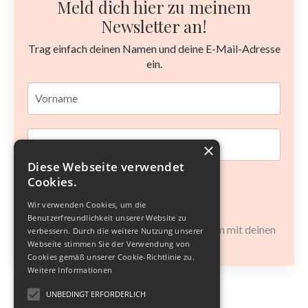
Meld dich hier zu meinem
Newsletter an!
Trag einfach deinen Namen und deine E-Mail-Adresse
ein.
×
Diese Webseite verwendet
Cookies.
Abschicken
Wir verwenden Cookies, um die
Benutzerfreundlichkeit unserer Website zu
Ich mag keinen Spam und werde sorgsam mit deinen
verbessern. Durch die weitere Nutzung unserer
Daten umgehen.
Webseite stimmen Sie der Verwendung von
Cookies gemäß unserer Cookie-Richtlinie zu.
Weitere Informationen
UNBEDINGT ERFORDERLICH