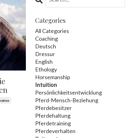
Categories
All Categories
Coaching
Deutsch
Dressur
English
Ethology
Horsemanship
ie
Intuition
fen
Persönlichkeitsentwicklung
Pferd-Mensch-Beziehung
kation
Pferdebesitzer
Pferdehaltung
Pferdetraining
Pferdeverhalten