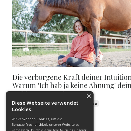
Die verborgene Kraft deiner Intuition
Warum 'Ich hab ja keine Ahnung' dei
größter Irrtum ist
×
Diese Webseite verwendet
Intuition
Persönlichkeitsentwicklung
Pferdebesitzer
Cookies.
Sep 21, 2024
Wir verwenden Cookies, um die
Benutzerfreundlichkeit unserer Website zu
verbessern. Durch die weitere Nutzung unserer