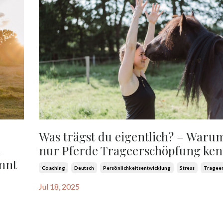
Was trägst du eigentlich? – Waru
m
nur Pferde Trageerschöpfung ke
ennt
Coaching
Deutsch
Persönlichkeitsentwicklung
Stress
Tragee
Jul 18, 2025