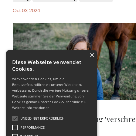
Oct 03, 2024
×
Diese Webseite verwendet
Cookies.
Wir verwenden Cookies, um die
Benutzerfreundlichkeit unserer Website zu
verbessern. Durch die weitere Nutzung unserer
Webseite stimmen Sie der Verwendung von
Cookies gemäß unserer Cookie-Richtlinie zu.
Weitere Informationen
Wenn uns das Pferd
Persönlichkeitsentwicklung "verschreib
UNBEDINGT ERFORDERLICH
PERFORMANCE
Persönlichkeitsentwicklung