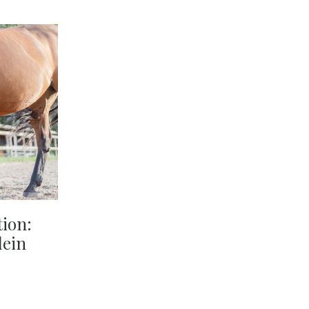
tion:
dein