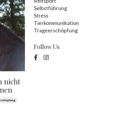
Reitsport
Selbstführung
Stress
Tierkommunikation
Trageerschöpfung
Follow Us
m nicht
nnen
rschöpfung