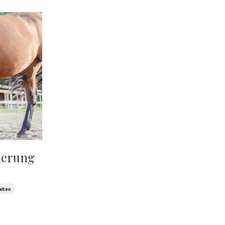
derung
alten