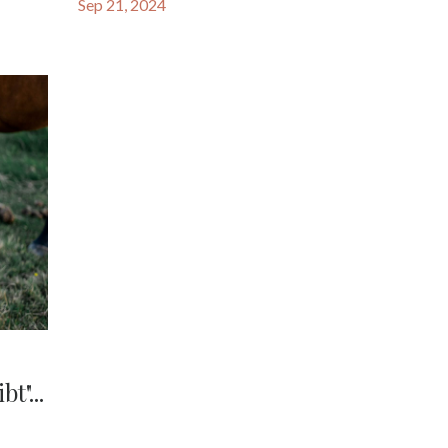
Sep 21, 2024
t"...